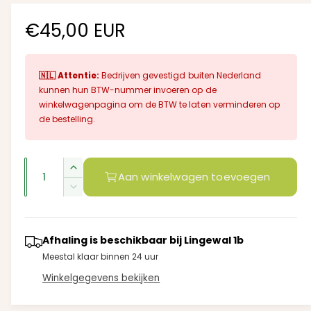
i
a
N
€45,00 EUR
1
o
o
p
e
n
🇳🇱 Attentie:
Bedrijven gevestigd buiten Nederland
r
e
kunnen hun BTW-nummer invoeren op de
n
m
i
winkelwagenpagina om de BTW te laten verminderen op
n
de bestelling.
m
a
o
d
l
a
A
a
A
Aan winkelwagen toevoegen
l
e
a
a
A
n
n
a
p
t
n
t
a
r
t
Afhaling is beschikbaar bij
Lingewal 1b
a
l
a
Meestal klaar binnen 24 uur
l
v
i
l
e
Winkelgegevens bekijken
v
j
r
e
h
r