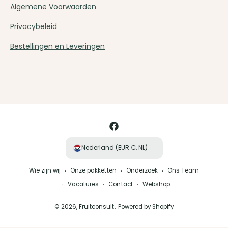
Algemene Voorwaarden
Privacybeleid
Bestellingen en Leveringen
B
e
t
a
F
a
a
Nederland (EUR €, NL)
l
c
m
Wie zijn wij
Onze pakketten
Onderzoek
Ons Team
e
e
Vacatures
Contact
Webshop
b
t
o
© 2026,
Fruitconsult
.
Powered by Shopify
h
o
o