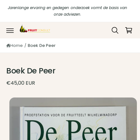
r
in
Jarenlange ervaring en gedegen onderzoek vormt de basis van
d
k
onze adviezen.
e
c
el
o
w
G
n
a
t
a
di
e
Home
/
Boek De Peer
g
r
n
e
t
e
c
n
t
Boek De Peer
n
a
a
€45,00 EUR
r
p
r
o
d
u
c
ti
n
f