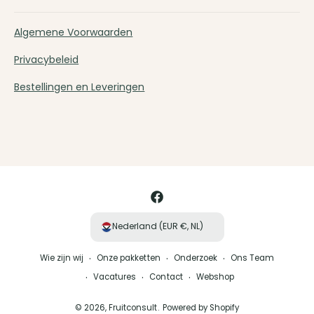
Algemene Voorwaarden
Privacybeleid
Bestellingen en Leveringen
B
e
t
a
F
a
a
Nederland (EUR €, NL)
l
c
m
Wie zijn wij
Onze pakketten
Onderzoek
Ons Team
e
e
Vacatures
Contact
Webshop
b
t
o
© 2026,
Fruitconsult
.
Powered by Shopify