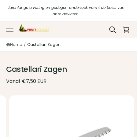
r
in
Jarenlange ervaring en gedegen onderzoek vormt de basis van
d
k
onze adviezen.
e
c
el
o
w
G
n
a
t
a
di
e
Home
/
Castellari Zagen
g
r
n
e
t
e
c
n
t
Castellari Zagen
n
a
a
Vanaf €7,50 EUR
r
p
r
A
o
f
d
u
b
c
e
ti
n
e
f