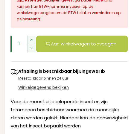
🇳🇱 Attentie:
Bedrijven gevestigd buiten Nederland
r
e
kunnen hun BTW-nummer invoeren op de
k
n
m
i
winkelwagenpagina om de BTW te laten verminderen op
b
n
de bestelling.
m
a
a
o
d
a
l
a
A
r
a
A
Aan winkelwagen toevoegen
l
e
a
i
a
A
n
n
n
a
p
t
n
t
g
a
r
t
Afhaling is beschikbaar bij
Lingewal 1b
a
a
l
a
Meestal klaar binnen 24 uur
l
v
l
i
l
e
Winkelgegevens bekijken
v
l
j
r
e
e
h
r
Voor de meest uiteenlopende insecten zijn
s
r
o
l
feromonen beschikbaar waarmee de mannelijke
g
y
a
dieren worden gelokt. Hierdoor kan de aanwezigheid
e
g
-
n
van het insect bepaald worden.
e
w
v
n