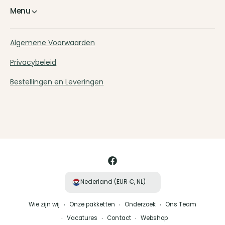
r
A
Menu
c
r
h
c
i
h
Algemene Voorwaarden
p
i
s
p
Privacybeleid
r
s
o
r
Bestellingen en Leveringen
s
o
a
s
n
a
a
n
B
)
a
e
)
t
a
F
a
a
Nederland (EUR €, NL)
l
c
m
Wie zijn wij
Onze pakketten
Onderzoek
Ons Team
e
e
Vacatures
Contact
Webshop
b