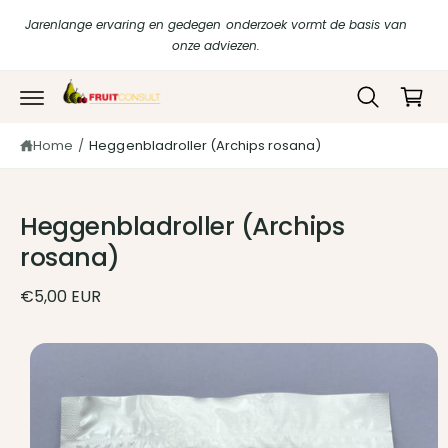
r
in
Jarenlange ervaring en gedegen onderzoek vormt de basis van
d
k
onze adviezen.
e
c
el
o
w
n
t
a
G
e
Home
/
Heggenbladroller (Archips rosana)
g
a
n
di
t
e
r
n
e
Heggenbladroller (Archips
c
t
rosana)
n
a
a
€5,00 EUR
r
p
r
A
o
f
d
u
b
c
e
ti