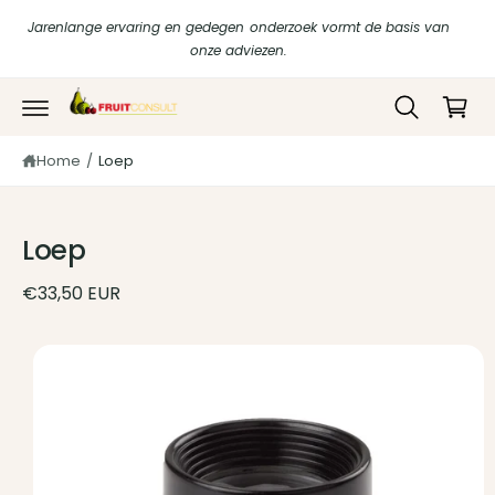
r
in
Jarenlange ervaring en gedegen onderzoek vormt de basis van
d
k
onze adviezen.
e
c
el
o
w
G
n
a
t
a
di
e
Home
/
Loep
g
r
n
e
t
e
c
n
t
Loep
n
a
a
€33,50 EUR
r
p
r
o
d
u
c
ti
n
f