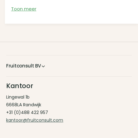
o
r
zichtbaar is.
o
Toon meer
L
r
o
L
e
o
p
e
p
Fruitconsult BV
Kantoor
Lingewal 1b
6668LA Randwijk
+31 (0)488 422 957
kantoor@fruitconsult.com