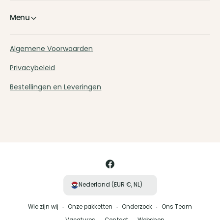
Menu
Algemene Voorwaarden
Privacybeleid
Bestellingen en Leveringen
B
e
t
a
F
a
a
Nederland (EUR €, NL)
l
c
m
Wie zijn wij
Onze pakketten
Onderzoek
Ons Team
e