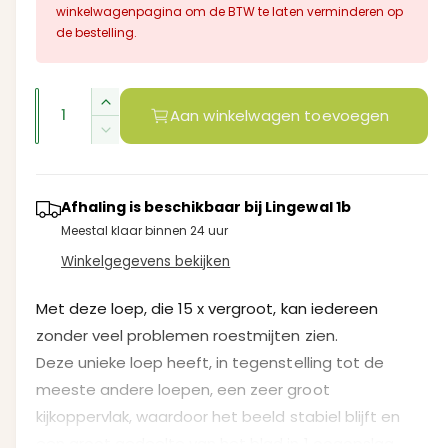
m
i
winkelwagenpagina om de BTW te laten verminderen op
n
de bestelling.
m
a
o
d
l
a
A
a
A
Aan winkelwagen toevoegen
l
e
a
a
A
n
n
a
p
t
n
t
a
r
t
Afhaling is beschikbaar bij
Lingewal 1b
a
l
a
Meestal klaar binnen 24 uur
l
v
i
l
e
Winkelgegevens bekijken
v
j
r
e
h
r
Met deze loep, die 15 x vergroot, kan iedereen
s
o
l
zonder veel problemen roestmijten zien.
g
a
Deze unieke loep heeft, in tegenstelling tot de
e
g
n
meeste andere loepen, een zeer groot
e
v
n
kijkoppervlak, waardoor het beeld stabiel blijft en
o
v
een groot gedeelte van het blad in 1 oogopslag
o